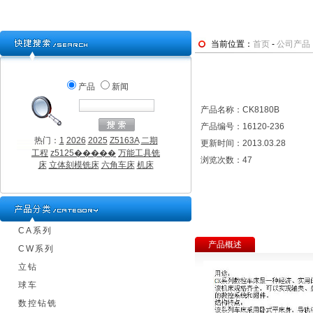
当前位置：
首页
-
公司产品
产品
新闻
产品名称：CK8180B
产品编号：16120-236
热门：
1
2026
2025
Z5163A
二期
更新时间：2013.03.28
工程
z5125�����
万能工具铣
浏览次数：
47
床
立体刻模铣床
六角车床
机床
CA系列
产品概述
CW系列
立钻
球车
数控钻铣